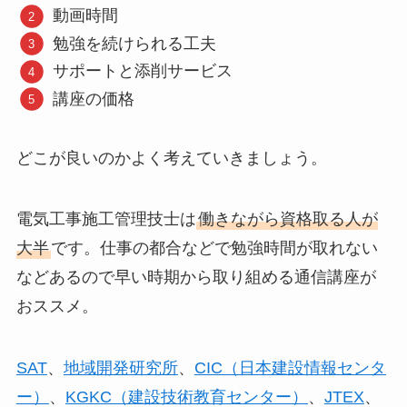
動画時間
勉強を続けられる工夫
サポートと添削サービス
講座の価格
どこが良いのかよく考えていきましょう。
電気工事施工管理技士は
働きながら資格取る人が
大半
です。仕事の都合などで勉強時間が取れない
などあるので早い時期から取り組める通信講座が
おススメ。
SAT
、
地域開発研究所
、
CIC（日本建設情報センタ
ー）
、
KGKC（建設技術教育センター）
、
JTEX
、