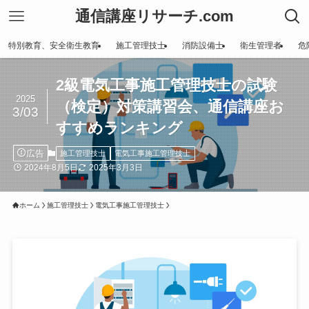
通信講座リサーチ.com
特別教育、安全衛生教育
施工管理技士
消防設備士
衛生管理者
危
2級電気工事施工管理技士の試験
2025
（検定）対策講習会、通信講座お
3/03
すすめランキング
広告
施工管理技士
電気工事施工管理技士
2024年8月5日
2025年3月3日
ホーム
施工管理技士
電気工事施工管理技士