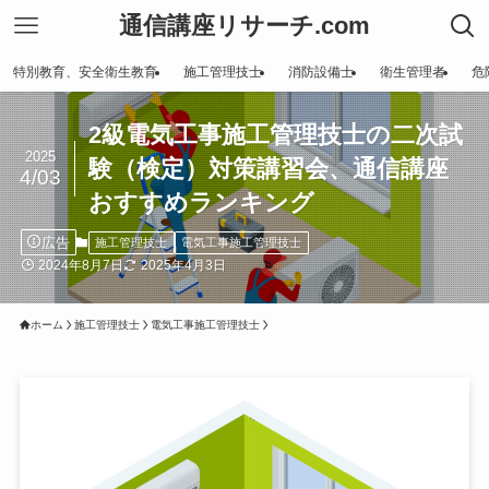
通信講座リサーチ.com
特別教育、安全衛生教育
施工管理技士
消防設備士
衛生管理者
危
2級電気工事施工管理技士の二次試
2025
験（検定）対策講習会、通信講座
4/03
おすすめランキング
広告
施工管理技士
電気工事施工管理技士
2024年8月7日
2025年4月3日
ホーム
施工管理技士
電気工事施工管理技士