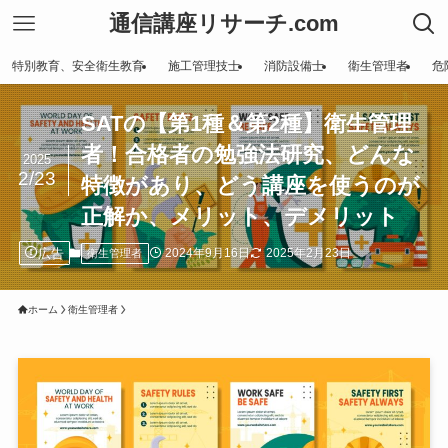
通信講座リサーチ.com
特別教育、安全衛生教育
施工管理技士
消防設備士
衛生管理者
危
SATの【第1種＆第2種】衛生管理
者！合格者の勉強法研究、どんな
2025
2/23
特徴があり、どう講座を使うのが
正解か、メリット、デメリット
広告
2024年9月16日
2025年2月23日
衛生管理者
ホーム
衛生管理者