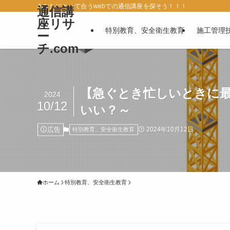
あなたにとって合うwebでの通信講座を探そう！！！
通信講
座リサ
特別教育、安全衛生教育
施工管理
ー
チ.com
【急ぐとき忙しいときに最
2024
10/12
いい？～
広告
2024年10月12日
特別教育、安全衛生教育
ホーム
特別教育、安全衛生教育