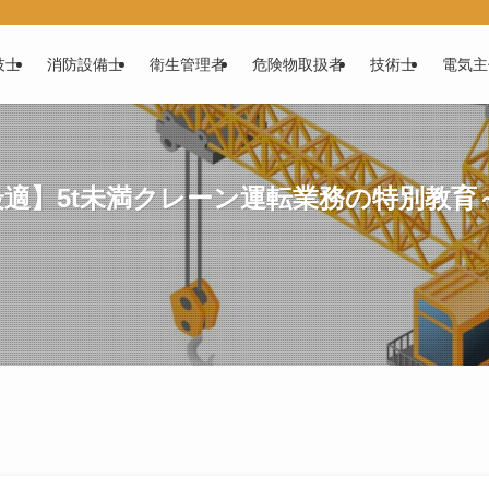
技士
消防設備士
衛生管理者
危険物取扱者
技術士
電気主
適】5t未満クレーン運転業務の特別教育