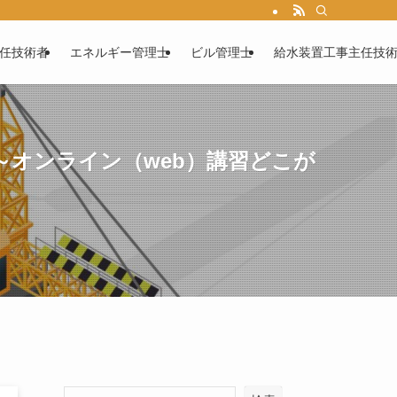
任技術者
エネルギー管理士
ビル管理士
給水装置工事主任技
～オンライン（web）講習どこが