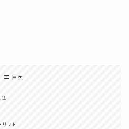
目次
とは
メリット